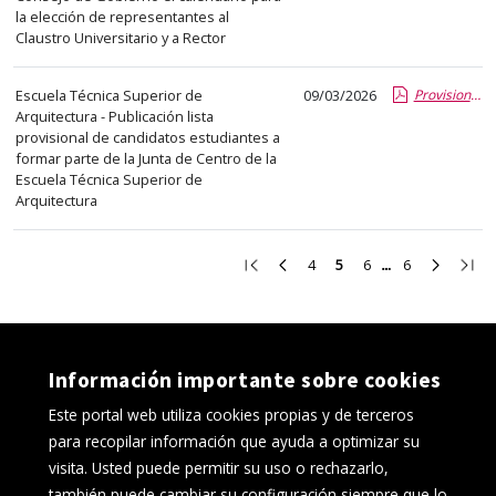
la elección de representantes al
Claustro Universitario y a Rector
Escuela Técnica Superior de
09/03/2026
Provisional-Lista de estudiantes a Junta de Escuela.pdf.pdf
Arquitectura - Publicación lista
provisional de candidatos estudiantes a
formar parte de la Junta de Centro de la
Escuela Técnica Superior de
Arquitectura
Ir
Ir
Ir
Ir
Ir
Ir
Ir
4
5
6
6
a
a
a
a
a
a
a
la
la
la
la
la
la
la
primera
página
página
página
página
página
últi
página
anterior
4
6
6
siguient
pági
Información importante sobre cookies
Este portal web utiliza cookies propias y de terceros
para recopilar información que ayuda a optimizar su
visita. Usted puede permitir su uso o rechazarlo,
también puede cambiar su configuración siempre que lo