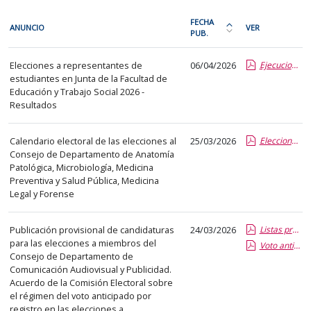
En
FECHA
ANUNCIO
VER
cada
PUB.
Ordena
fila
la
Procesos
de
Elecciones a representantes de
06/04/2026
Ejecucion de acuerdos 20260327 - REPRESENTANTES ESTUDIANTES FEYTS.report.pdf.pdf
tabla
electorales
estudiantes en Junta de la Facultad de
la
por
Educación y Trabajo Social 2026 -
siguiente
fecha
Resultados
tabla
de
encontrará
publicación:
Calendario electoral de las elecciones al
25/03/2026
Elecciones al Consejo nuevo.report.pdf.pdf
los
más
Consejo de Departamento de Anatomía
anuncios
Patológica, Microbiología, Medicina
reciente
Preventiva y Salud Pública, Medicina
del
o
Legal y Forense
tablón
antigua
seleccionado
Publicación provisional de candidaturas
24/03/2026
Listas provisionales candidaturas.pdf.pdf
previamente.
para las elecciones a miembros del
Voto anticipado por registro.pdf.pdf
En
Consejo de Departamento de
la
Comunicación Audiovisual y Publicidad.
primera
Acuerdo de la Comisión Electoral sobre
el régimen del voto anticipado por
columna
registro en las elecciones a