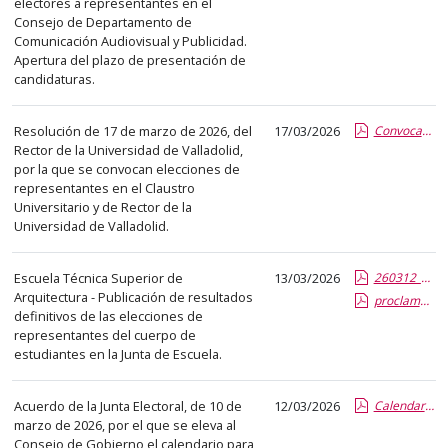
electores a representantes en el
abre
Consejo de Departamento de
un
Comunicación Audiovisual y Publicidad.
Apertura del plazo de presentación de
PDF
candidaturas.
con
el
Resolución de 17 de marzo de 2026, del
17/03/2026
Convocatoria Elecciones 2026.pdf.pdf
detalle
Rector de la Universidad de Valladolid,
del
por la que se convocan elecciones de
anuncio
representantes en el Claustro
completo.
Universitario y de Rector de la
Universidad de Valladolid.
Escuela Técnica Superior de
13/03/2026
260312_CE-Acuerdos.report.pdf.pdf
Arquitectura - Publicación de resultados
proclamacion-resultados-estudiantes_2026.report.pdf.pdf
definitivos de las elecciones de
representantes del cuerpo de
estudiantes en la Junta de Escuela.
Acuerdo de la Junta Electoral, de 10 de
12/03/2026
Calendario electoral 2026.pdf.pdf
marzo de 2026, por el que se eleva al
Consejo de Gobierno el calendario para