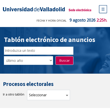
Saltar
al
Sede electrónica Universidad de V
contenido
M
de
9 agosto 2026
2:25h.
FECHA Y HORA OFICIAL
na
pr
Tablón electrónico de anuncios
Buscador
del
Filtro
Buscar
Tablón
de
tablones
Procesos electorales
Ir a otro tablón
tablón
Seleccionar