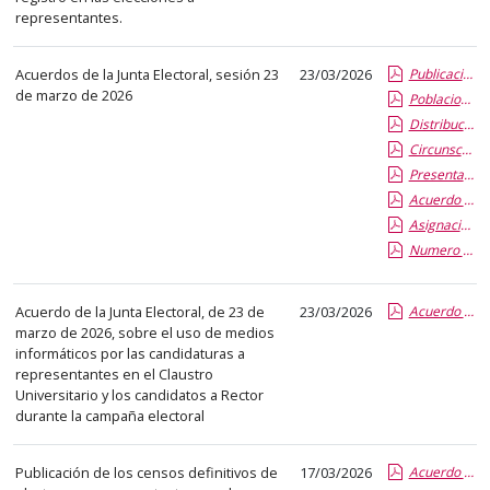
el
representantes.
título
del
Acuerdos de la Junta Electoral, sesión 23
23/03/2026
Publicación censos definitivos.pdf.pdf
anuncio,
de marzo de 2026
Poblacion electores definitiva.pdf.pdf
en
Distribucion definitiva Claustrales.pdf.pdf
la
Circunscripciones definitivas.pdf.pdf
segunda
Presentacion candidaturas.pdf.pdf
columna
Acuerdo sobre asignacion economicas y otros.pdf.pdf
la
Asignacion economica Mesa.pdf.pdf
fecha
Numero max candidatos a votar.pdf.pdf
de
publicación,
Acuerdo de la Junta Electoral, de 23 de
23/03/2026
Acuerdo Junta Electoral medios informaticos candidaturas y candidatos.pdf.pdf
en
marzo de 2026, sobre el uso de medios
la
informáticos por las candidaturas a
última
representantes en el Claustro
Universitario y los candidatos a Rector
columna
durante la campaña electoral
el
enlace
Publicación de los censos definitivos de
17/03/2026
Acuerdo Comision Electoral 12.03.2026.pdf.pdf
que