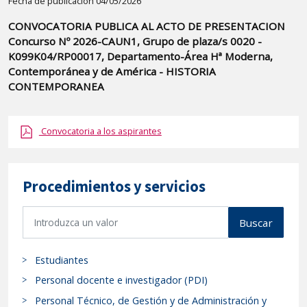
Detalle
Fecha de publicación 04/05/2026
de
CONVOCATORIA PUBLICA AL ACTO DE PRESENTACION
la
Concurso Nº 2026-CAUN1, Grupo de plaza/s 0020 -
publicaci?
K099K04/RP00017, Departamento-Área Hª Moderna,
n:
Contemporánea y de América - HISTORIA
CONTEMPORANEA
"CONVOCATORIA
PUBLICA
AL
Convocatoria a los aspirantes
ACTO
DE
PRESENTACION
Procedimientos y servicios
Concurso
B
Nº
Buscar
u
2026-
s
CAUN1,
Estudiantes
c
Grupo
a
Personal docente e investigador (PDI)
de
r
Personal Técnico, de Gestión y de Administración y
plaza/s