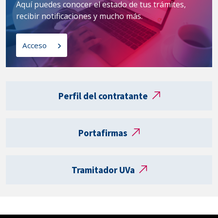
Aquí puedes conocer el estado de tus trámites,
o
i
recibir notificaciones y mucho más.
d
c
e
i
l
o
Acceso
a
s
t
a
Enlaces
r
externos
Perfil del contratante
j
e
t
Portafirmas
a
R
e
Tramitador UVa
g
i
s
t
r