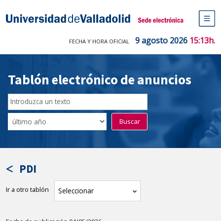
Saltar
al
Sede electrónica Universidad de V
contenido
M
de
9 agosto 2026
15:13h.
FECHA Y HORA OFICIAL
na
pr
Tablón electrónico de anuncios
Buscar
en
Filtro
Buscar
el
por
tablón
fecha
por
de
texto
publicación
PDI
Ir a otro tablón
tablón
Seleccionar