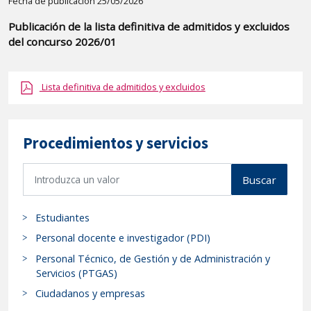
Detalle
Fecha de publicación 25/05/2026
de
Publicación de la lista definitiva de admitidos y excluidos
la
del concurso 2026/01
publicaci?
n:
Lista definitiva de admitidos y excluidos
"PUBLICACIÓN
DE
LA
Procedimientos y servicios
LISTA
DEFINITIVA
B
Buscar
DE
u
ADMITIDOS
s
Y
Estudiantes
c
EXCLUIDOS
a
Personal docente e investigador (PDI)
DEL
r
Personal Técnico, de Gestión y de Administración y
p
CONCURSO
Servicios (PTGAS)
r
2026/01"
Ciudadanos y empresas
o