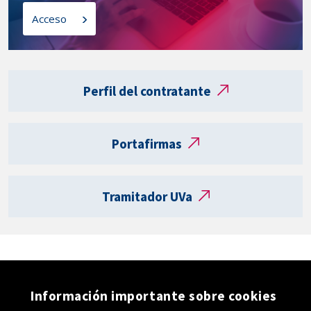
l
o
Acceso
a
s
t
a
Enlaces
r
externos
Perfil del contratante
j
e
t
Portafirmas
a
R
e
Tramitador UVa
g
i
s
t
r
o
Información importante sobre cookies
e