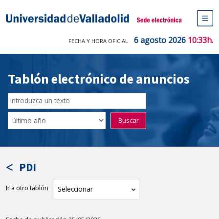
Saltar
al
Sede electrónica Universidad de V
contenido
M
de
6 agosto 2026
10:33h.
FECHA Y HORA OFICIAL
na
pr
Tablón electrónico de anuncios
Buscar
en
Filtro
Buscar
el
por
tablón
fecha
por
de
texto
publicación
PDI
Ir a otro tablón
tablón
Seleccionar