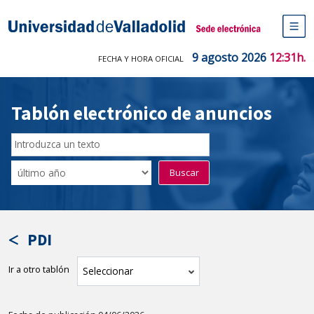
Saltar
al
Sede electrónica Universidad de V
contenido
M
de
9 agosto 2026
12:31h.
FECHA Y HORA OFICIAL
na
pr
Tablón electrónico de anuncios
Buscar
en
Filtro
Buscar
el
por
tablón
fecha
por
de
texto
publicación
PDI
Ir a otro tablón
tablón
Seleccionar