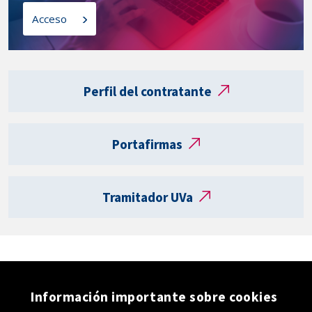
l
o
Acceso
a
s
t
a
Enlaces
r
externos
Perfil del contratante
j
e
t
Portafirmas
a
R
e
Tramitador UVa
g
i
s
t
r
o
Información importante sobre cookies
e