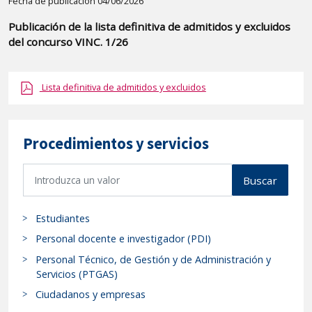
Detalle
Fecha de publicación 04/06/2026
de
Publicación de la lista definitiva de admitidos y excluidos
la
del concurso VINC. 1/26
publicaci?
n:
Lista definitiva de admitidos y excluidos
"PUBLICACIÓN
DE
LA
Procedimientos y servicios
LISTA
DEFINITIVA
B
Buscar
DE
u
ADMITIDOS
s
Y
Estudiantes
c
EXCLUIDOS
a
Personal docente e investigador (PDI)
DEL
r
Personal Técnico, de Gestión y de Administración y
p
CONCURSO
Servicios (PTGAS)
r
VINC.
Ciudadanos y empresas
o
1/26"