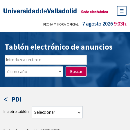
Saltar
al
Sede electrónica Universidad de V
contenido
M
de
7 agosto 2026
9:03h.
FECHA Y HORA OFICIAL
na
pr
Tablón electrónico de anuncios
Buscar
en
Filtro
Buscar
el
por
tablón
fecha
por
de
texto
publicación
PDI
Ir a otro tablón
tablón
Seleccionar