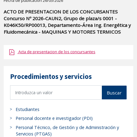
Detalle
Fecha de publicación 26/05/2026
de
ACTO DE PRESENTACION DE LOS CONCURSANTES
la
Concurso Nº 2026-CAUN2, Grupo de plaza/s 0001 -
publicaci?
K046K50/RP00013, Departamento-Área Ing. Energética y
n:
Fluidomecánica - MAQUINAS Y MOTORES TERMICOS
"ACTO
DE
Acta de presentacion de los concursantes
PRESENTACION
DE
LOS
Procedimientos y servicios
CONCURSANTES
Concurso
B
Buscar
Nº
u
s
2026-
Estudiantes
c
CAUN2,
a
Personal docente e investigador (PDI)
Grupo
r
de
Personal Técnico, de Gestión y de Administración y
p
Servicios (PTGAS)
plaza/s