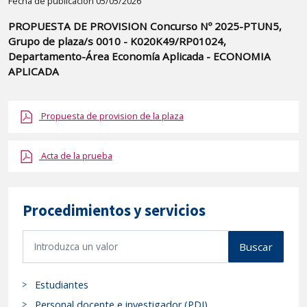
Detalle
Fecha de publicación 05/05/2026
de
PROPUESTA DE PROVISION Concurso Nº 2025-PTUN5,
la
Grupo de plaza/s 0010 - K020K49/RP01024,
publicaci?
Departamento-Área Economía Aplicada - ECONOMIA
n:
APLICADA
"PROPUESTA
DE
Propuesta de provision de la plaza
PROVISION
Concurso
Acta de la prueba
Nº
2025-
PTUN5,
Procedimientos y servicios
Grupo
de
B
Buscar
plaza/s
u
0010
s
Estudiantes
-
c
a
K020K49/RP01024,
Personal docente e investigador (PDI)