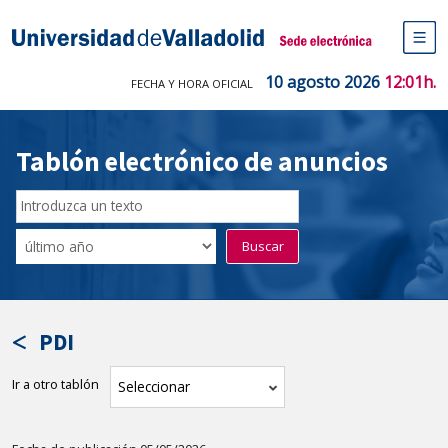
Saltar
al
Sede electrónica Universidad de V
contenido
M
de
10 agosto 2026
12:01h.
FECHA Y HORA OFICIAL
na
pr
Tablón electrónico de anuncios
Buscar
en
Filtro
Buscar
el
por
tablón
fecha
por
de
texto
publicación
PDI
Ir a otro tablón
tablón
Seleccionar