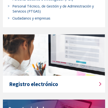
r
Departamento-
Personal Técnico, de Gestión y de Administración y
p
Área
Servicios (PTGAS)
r
Economía
Ciudadanos y empresas
o
Aplicada
c
-
e
ECONOMIA
d
APLICADA"
i
m
i
e
n
t
o
Registro electrónico
s
T
y
í
s
t
e
u