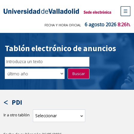
Saltar
al
Sede electrónica Universidad de V
contenido
M
de
6 agosto 2026
8:26h.
FECHA Y HORA OFICIAL
na
pr
Tablón electrónico de anuncios
Buscar
en
Filtro
Buscar
el
por
tablón
fecha
por
de
texto
publicación
PDI
Ir a otro tablón
tablón
Seleccionar