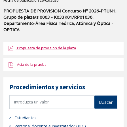
Detalle
Fecha de publicación 26/05/2026
de
PROPUESTA DE PROVISION Concurso Nº 2026-PTUN1,
la
Grupo de plaza/s 0003 - K033K01/RP01036,
publicaci?
Departamento-Área Física Teórica, Atómica y Óptica -
n:
OPTICA
"PROPUESTA
DE
Propuesta de provision de la plaza
PROVISION
Concurso
Acta de la prueba
Nº
2026-
PTUN1,
Procedimientos y servicios
Grupo
de
B
Buscar
plaza/s
u
0003
s
Estudiantes
-
c
a
K033K01/RP01036,
Personal docente e investigador (PDI)