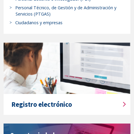
r
Departamento-
Personal Técnico, de Gestión y de Administración y
p
Área
Servicios (PTGAS)
r
Física
Ciudadanos y empresas
o
Teórica,
c
Atómica
e
y
d
Óptica
i
-
m
OPTICA"
i
e
n
t
o
Registro electrónico
s
T
y
í
s
t
e
u