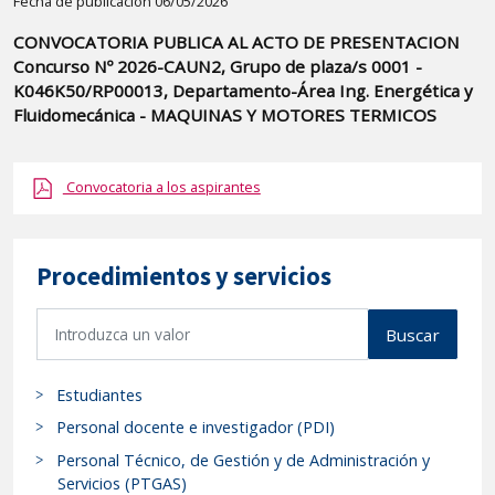
Detalle
Fecha de publicación 06/05/2026
de
CONVOCATORIA PUBLICA AL ACTO DE PRESENTACION
la
Concurso Nº 2026-CAUN2, Grupo de plaza/s 0001 -
publicaci?
K046K50/RP00013, Departamento-Área Ing. Energética y
n:
Fluidomecánica - MAQUINAS Y MOTORES TERMICOS
"CONVOCATORIA
PUBLICA
Convocatoria a los aspirantes
AL
ACTO
DE
Procedimientos y servicios
PRESENTACION
Concurso
B
Buscar
Nº
u
s
2026-
Estudiantes
c
CAUN2,
a
Personal docente e investigador (PDI)
Grupo
r
de
Personal Técnico, de Gestión y de Administración y
p
Servicios (PTGAS)
plaza/s