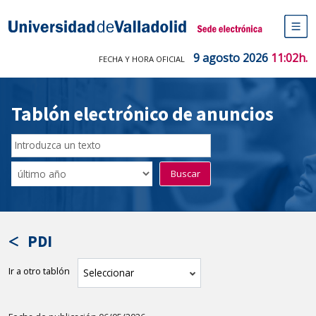
Saltar
al
Sede electrónica Universidad de V
contenido
M
de
9 agosto 2026
11:02h.
FECHA Y HORA OFICIAL
na
pr
Tablón electrónico de anuncios
Buscar
en
Filtro
Buscar
el
por
tablón
fecha
por
de
texto
publicación
PDI
Ir a otro tablón
tablón
Seleccionar