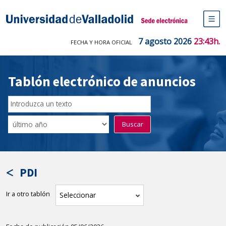
Saltar
al
Sede electrónica Universidad de V
contenido
M
de
7 agosto 2026
23:43h.
FECHA Y HORA OFICIAL
na
pr
Tablón electrónico de anuncios
Buscar
en
Filtro
Buscar
el
por
tablón
fecha
por
de
texto
publicación
PDI
Ir a otro tablón
tablón
Seleccionar