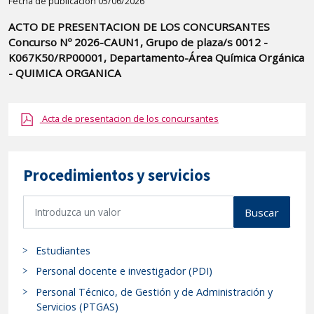
Detalle
Fecha de publicación 05/06/2026
de
ACTO DE PRESENTACION DE LOS CONCURSANTES
la
Concurso Nº 2026-CAUN1, Grupo de plaza/s 0012 -
publicaci?
K067K50/RP00001, Departamento-Área Química Orgánica
n:
- QUIMICA ORGANICA
"ACTO
DE
Acta de presentacion de los concursantes
PRESENTACION
DE
LOS
Procedimientos y servicios
CONCURSANTES
Concurso
B
Buscar
Nº
u
s
2026-
Estudiantes
c
CAUN1,
a
Personal docente e investigador (PDI)
Grupo
r
de
Personal Técnico, de Gestión y de Administración y
p
Servicios (PTGAS)
plaza/s