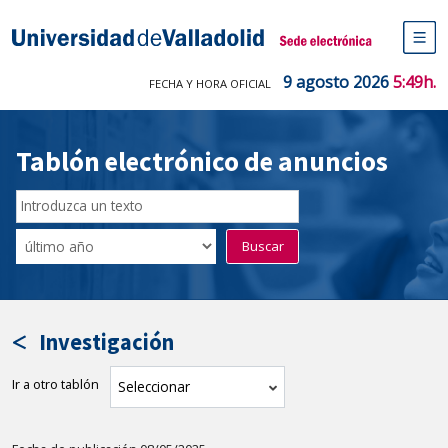
Saltar
al
Sede electrónica Universidad de V
contenido
M
de
9 agosto 2026
5:49h.
FECHA Y HORA OFICIAL
na
pr
Tablón electrónico de anuncios
Buscar
en
Filtro
Buscar
el
por
tablón
fecha
por
de
texto
publicación
Investigación
Ir a otro tablón
tablón
Seleccionar