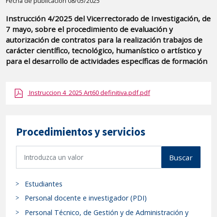
Detalle
Fecha de publicación 08/05/2025
de
Instrucción 4/2025 del Vicerrectorado de Investigación, de
la
7 mayo, sobre el procedimiento de evaluación y
publicaci?
autorización de contratos para la realización trabajos de
n:
carácter científico, tecnológico, humanístico o artístico y
para el desarrollo de actividades específicas de formación
"Instrucción
4/2025
del
Instruccion 4_2025 Art60 definitiva.pdf.pdf
Vicerrectorado
de
Investigación,
Procedimientos y servicios
de
B
7
Buscar
u
mayo,
s
sobre
Estudiantes
c
el
a
Personal docente e investigador (PDI)
procedimiento
r
Personal Técnico, de Gestión y de Administración y
de