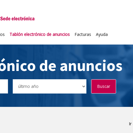
niversidad de Valladolid
ios
Tablón electrónico de anuncios
Facturas
Ayuda
rónico de anuncios
Buscar
Ir