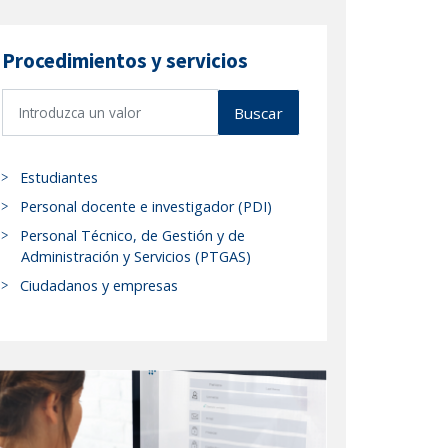
Procedimientos y servicios
B
Buscar
u
s
c
Estudiantes
a
Personal docente e investigador (PDI)
r
Personal Técnico, de Gestión y de
p
Administración y Servicios (PTGAS)
r
Ciudadanos y empresas
o
c
e
d
i
m
i