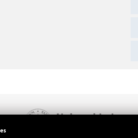
ext
ies