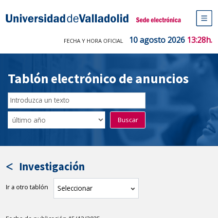
Saltar
al
Sede electrónica Universidad de V
contenido
M
de
10 agosto 2026
13:28h.
FECHA Y HORA OFICIAL
na
pr
Tablón electrónico de anuncios
Buscar
en
Filtro
Buscar
el
por
tablón
fecha
por
de
texto
publicación
Investigación
Ir a otro tablón
tablón
Seleccionar