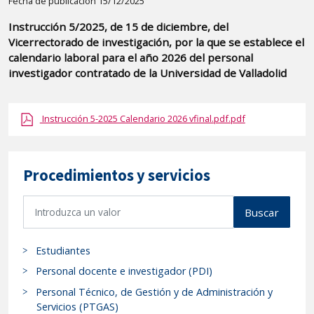
Detalle
Fecha de publicación 15/12/2025
de
Instrucción 5/2025, de 15 de diciembre, del
la
Vicerrectorado de investigación, por la que se establece el
publicaci?
calendario laboral para el año 2026 del personal
n:
investigador contratado de la Universidad de Valladolid
"Instrucción
5/2025,
Instrucción 5-2025 Calendario 2026 vfinal.pdf.pdf
de
15
de
Procedimientos y servicios
diciembre,
del
B
Buscar
Vicerrectorado
u
s
de
Estudiantes
c
investigación,
a
Personal docente e investigador (PDI)
por
r
la
Personal Técnico, de Gestión y de Administración y
p
Servicios (PTGAS)
que