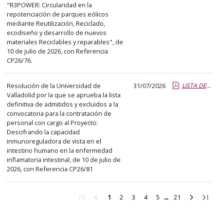
"R3POWER: Circularidad en la
repotenciación de parques eólicos
mediante Reutilización, Reciclado,
ecodiseño y desarrollo de nuevos
materiales Reciclables y reparables", de
10 de julio de 2026, con Referencia
CP26/76.
Resolución de la Universidad de
31/07/2026
LISTA DEFINITIVA ADMITIDOS Y EXCLUIDOS CP 26-81.pdf.pdf
Valladolid por la que se aprueba la lista
definitiva de admitidos y excluidos a la
convocatoria para la contratación de
personal con cargo al Proyecto:
Descifrando la capacidad
inmunoreguladora de vista en el
intestino humano en la enfermedad
inflamatoria intestinal, de 10 de julio de
2026, con Referencia CP26/81
Ir
Ir
Ir
Ir
Ir
Ir
Ir
Ir
Ir
1
2
3
4
5
21
a
a
a
a
a
a
a
a
a
la
la
la
la
la
la
la
la
la