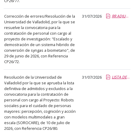
CP26/77.
el
título
del
Corrección de errores/Resolución de la
31/07/2026
RR ADJUDICACIÓN CP26-72.pdf.pdf
Universidad de Valladolid, por la que se
anuncio,
resuelve la convocatoria para la
en
contratación de personal con cargo al
la
proyecto de investigación: "Escalado y
segunda
demostración de un sistema hibrido de
conversión de syngas a biometano", de
columna
29 de junio de 2026, con Referencia
la
CP26/72.
fecha
de
Resolución de la Universidad de
31/07/2026
LISTA DEFINITIVA ADMITIDOS Y EXCLUIDOS CP26-80.pdf.pdf
publicación,
Valladolid por la que se aprueba la lista
en
definitiva de admitidos y excluidos a la
convocatoria para la contratación de
la
personal con cargo al Proyecto: Robots
última
sociales para el cuidado de personas
columna
mayores: percepción, cognición y acción
el
con modelos multimodales a gran
escala (SOROCARE), de 10 de julio de
enlace
2026, con Referencia CP26/80.
que