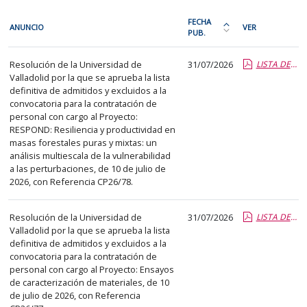
En
FECHA
ANUNCIO
VER
cada
PUB.
Ordena
fila
la
Investigación
de
Resolución de la Universidad de
31/07/2026
LISTA DEFINITIVA ADMITIDOS Y EXCLUIDOS CP26-78.pdf.pdf
tabla
Valladolid por la que se aprueba la lista
la
por
definitiva de admitidos y excluidos a la
siguiente
fecha
convocatoria para la contratación de
tabla
de
personal con cargo al Proyecto:
encontrará
RESPOND: Resiliencia y productividad en
publicación:
masas forestales puras y mixtas: un
los
más
análisis multiescala de la vulnerabilidad
anuncios
reciente
a las perturbaciones, de 10 de julio de
del
2026, con Referencia CP26/78.
o
tablón
antigua
seleccionado
Resolución de la Universidad de
31/07/2026
LISTA DEFINITIVA ADMITIDOS Y EXCLUIDOS CP26-77.pdf.pdf
previamente.
Valladolid por la que se aprueba la lista
definitiva de admitidos y excluidos a la
En
convocatoria para la contratación de
la
personal con cargo al Proyecto: Ensayos
primera
de caracterización de materiales, de 10
columna
de julio de 2026, con Referencia