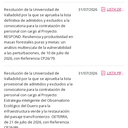
abre
Resolución de la Universidad de
31/07/2026
LISTA DEFINITIVA ADMITIDOS Y EXCLUIDOS CP26-79.pdf.pdf
un
Valladolid por la que se aprueba la lista
PDF
definitiva de admitidos y excluidos a la
con
convocatoria para la contratación de
el
personal con cargo al Proyecto:
RESPOND: Resiliencia y productividad en
detalle
masas forestales puras y mixtas: un
del
análisis multiescala de la vulnerabilidad
anuncio
a las perturbaciones, de 10 de julio de
2026, con Referencia CP26/79.
completo.
Resolución de la Universidad de
31/07/2026
LISTA PROVISIONAL ADMT Y EXCL CP26-89.pdf.pdf
Valladolid por la que se aprueba la lista
provisional de admitidos y excluidos a la
convocatoria para la contratación de
personal con cargo al Proyecto:
Estrategia inteligente del Observatorio
Ecológico del Duero para la
infraestructura verde y la restauración
del paisaje transfronterizo  OETERRA,
de 21 de julio de 2026, con Referencia
CP26/89.