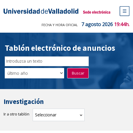
Saltar
al
Sede electrónica Universidad de V
contenido
M
de
7 agosto 2026
19:44h.
FECHA Y HORA OFICIAL
na
pr
Tablón electrónico de anuncios
Buscador
del
Filtro
Buscar
Tablón
de
tablones
Investigación
Ir a otro tablón
tablón
Seleccionar