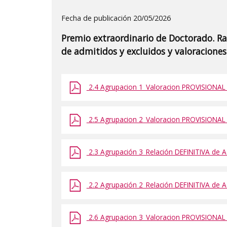
Detalle
Fecha de publicación 20/05/2026
de
Premio extraordinario de Doctorado. Ra
la
de admitidos y excluidos y valoraciones
publicaci?
n:
2.4 Agrupacion 1_Valoracion PROVISIONAL d
"Premio
extraordinario
de
2.5 Agrupacion 2_Valoracion PROVISIONAL d
Doctorado.
Rama
2.3 Agrupación 3_Relación DEFINITIVA de Ad
Artes
y
2.2 Agrupación 2_Relación DEFINITIVA de Ad
Humanidades.
Relaciones
definitivas
2.6 Agrupacion 3_Valoracion PROVISIONAL d