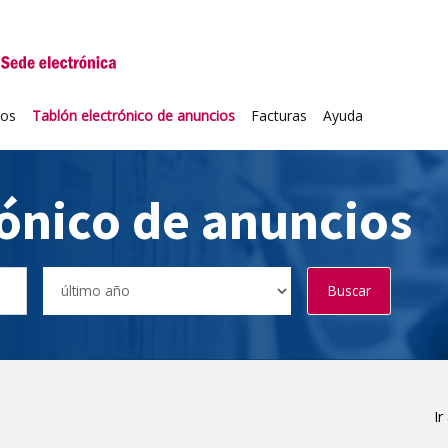
niversidad de Valladolid
ios
Tablón electrónico de anuncios
Facturas
Ayuda
rónico de anuncios
Buscar
Ir