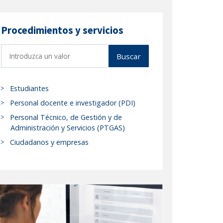
Procedimientos y servicios
B
Buscar
u
s
c
Estudiantes
a
Personal docente e investigador (PDI)
r
Personal Técnico, de Gestión y de
p
Administración y Servicios (PTGAS)
r
Ciudadanos y empresas
o
c
e
d
i
m
i