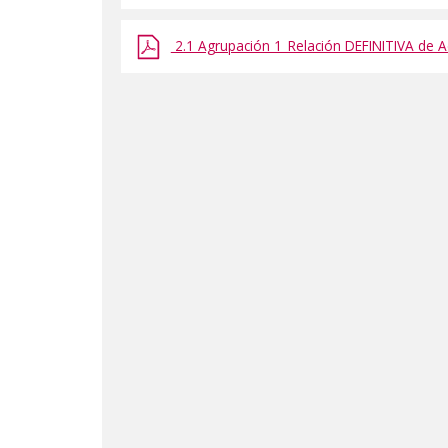
de
admitidos
2.1 Agrupación 1_Relación DEFINITIVA de Ad
y
excluidos
y
valoraciones
provisionales
de
méritos
de
las
3
agrupaciones."