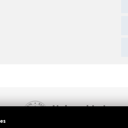
ext
ies