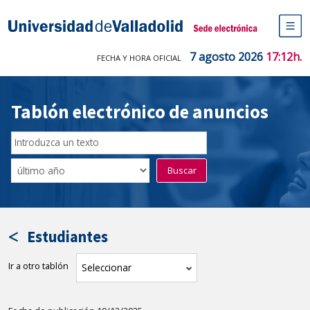
Saltar
al
Sede electrónica Universidad de V
contenido
M
de
7 agosto 2026
17:12h.
FECHA Y HORA OFICIAL
na
pr
Tablón electrónico de anuncios
Buscar
en
Filtro
Buscar
el
por
tablón
fecha
por
de
texto
publicación
Estudiantes
Ir a otro tablón
tablón
Seleccionar