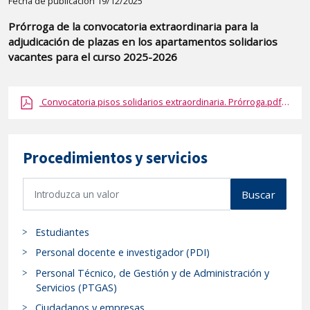
Detalle
Fecha de publicación 19/12/2025
de
Prórroga de la convocatoria extraordinaria para la
la
adjudicación de plazas en los apartamentos solidarios
publicaci?
vacantes para el curso 2025-2026
n:
"Prórroga
Convocatoria pisos solidarios extraordinaria. Prórroga.pdf.pdf
de
la
convocatoria
Procedimientos y servicios
extraordinaria
para
B
Buscar
la
u
adjudicación
s
Estudiantes
de
c
a
plazas
Personal docente e investigador (PDI)
r
en
Personal Técnico, de Gestión y de Administración y
p
Servicios (PTGAS)
los
r
apartamentos
Ciudadanos y empresas