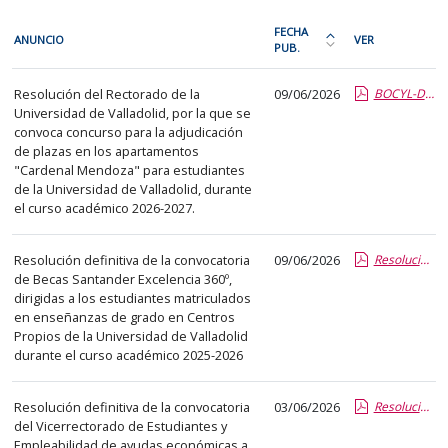
En
FECHA
ANUNCIO
VER
cada
PUB.
Ordena
fila
la
Estudiantes
de
Resolución del Rectorado de la
09/06/2026
BOCYL-D-08062026-108-26.pdf.pdf
tabla
Universidad de Valladolid, por la que se
la
por
convoca concurso para la adjudicación
siguiente
fecha
de plazas en los apartamentos
tabla
de
"Cardenal Mendoza" para estudiantes
encontrará
de la Universidad de Valladolid, durante
publicación:
el curso académico 2026-2027.
los
más
anuncios
reciente
Resolución definitiva de la convocatoria
09/06/2026
Resolución definitiva Vicerrectora.pdf.pdf
del
o
de Becas Santander Excelencia 360º,
tablón
antigua
dirigidas a los estudiantes matriculados
seleccionado
en enseñanzas de grado en Centros
previamente.
Propios de la Universidad de Valladolid
durante el curso académico 2025-2026
En
la
primera
Resolución definitiva de la convocatoria
03/06/2026
Resolución Definitiva Vicerrectora.pdf.pdf
del Vicerrectorado de Estudiantes y
columna
Empleabilidad de ayudas económicas a