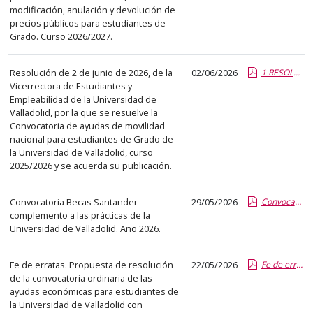
abre
modificación, anulación y devolución de
precios públicos para estudiantes de
un
Grado. Curso 2026/2027.
PDF
con
Resolución de 2 de junio de 2026, de la
02/06/2026
1 RESOLUCION DEFINITIVA AYUDAS SICUE.report.pdf.pdf
el
Vicerrectora de Estudiantes y
detalle
Empleabilidad de la Universidad de
del
Valladolid, por la que se resuelve la
Convocatoria de ayudas de movilidad
anuncio
nacional para estudiantes de Grado de
completo.
la Universidad de Valladolid, curso
2025/2026 y se acuerda su publicación.
Convocatoria Becas Santander
29/05/2026
Convocatoria complemento practicas 2026 UVa-Banco Santander.report.pdf.pdf
complemento a las prácticas de la
Universidad de Valladolid. Año 2026.
Fe de erratas. Propuesta de resolución
22/05/2026
Fe de erratas, propuesta de resolución convocatoria ordinaria ayudas socioeconómicas.pdf.pdf
de la convocatoria ordinaria de las
ayudas económicas para estudiantes de
la Universidad de Valladolid con