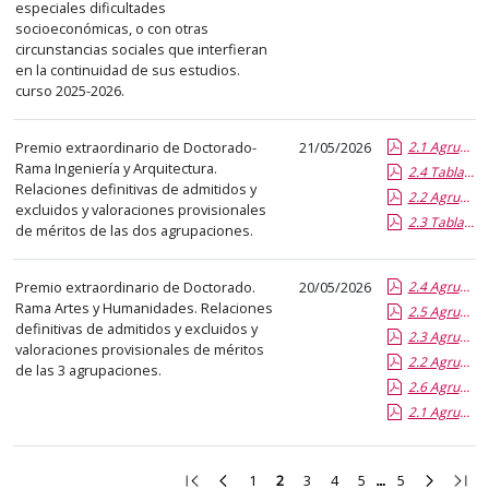
especiales dificultades
socioeconómicas, o con otras
circunstancias sociales que interfieran
en la continuidad de sus estudios.
curso 2025-2026.
Premio extraordinario de Doctorado-
21/05/2026
2.1 Agrupacion 1_Relacion DEFINITIVA de Admitidos y Excluidos.doc.report.pdf.pdf
Rama Ingeniería y Arquitectura.
2.4 Tabla con Valoracion PROVISIONAL de meritos Agrupacion 2.report.pdf.pdf
Relaciones definitivas de admitidos y
2.2 Agrupacion 2_Relacion DEFINITIVA de Admitidos y Excluidos.doc.report.pdf.pdf
excluidos y valoraciones provisionales
2.3 Tabla con Valoracion PROVISIONALde meritos Agrupacion 1.report.pdf.pdf
de méritos de las dos agrupaciones.
Premio extraordinario de Doctorado.
20/05/2026
2.4 Agrupacion 1_Valoracion PROVISIONAL de meritos.report.pdf.pdf
Rama Artes y Humanidades. Relaciones
2.5 Agrupacion 2_Valoracion PROVISIONAL de meritos.report.pdf.pdf
definitivas de admitidos y excluidos y
2.3 Agrupación 3_Relación DEFINITIVA de Admitidos y Excluidos.pdf.pdf
valoraciones provisionales de méritos
2.2 Agrupación 2_Relación DEFINITIVA de Admitidos y Excluidos.pdf.pdf
de las 3 agrupaciones.
2.6 Agrupacion 3_Valoracion PROVISIONAL de meritos.report.pdf.pdf
2.1 Agrupación 1_Relación DEFINITIVA de Admitidos y Excluidos.pdf.pdf
Ir
Ir
Ir
Ir
Ir
Ir
Ir
Ir
Ir
1
2
3
4
5
5