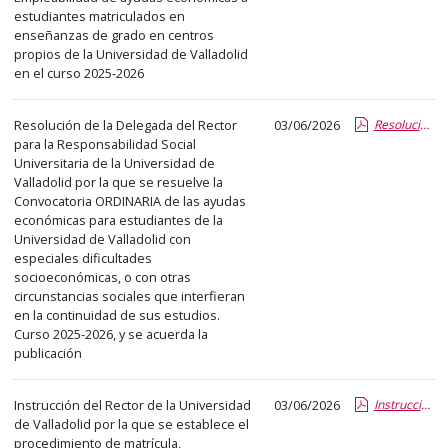
el
estudiantes matriculados en
título
enseñanzas de grado en centros
del
propios de la Universidad de Valladolid
en el curso 2025-2026
anuncio,
en
la
Resolución de la Delegada del Rector
03/06/2026
Resolucion convocatoia ayudas socioeconomicas 25-26.report.pdf.pdf
para la Responsabilidad Social
segunda
Universitaria de la Universidad de
columna
Valladolid por la que se resuelve la
la
Convocatoria ORDINARIA de las ayudas
económicas para estudiantes de la
fecha
Universidad de Valladolid con
de
especiales dificultades
publicación,
socioeconómicas, o con otras
en
circunstancias sociales que interfieran
en la continuidad de sus estudios.
la
Curso 2025-2026, y se acuerda la
última
publicación
columna
el
Instrucción del Rector de la Universidad
03/06/2026
Instrucción procedimiento matricula 2026_2027.pdf.pdf
enlace
de Valladolid por la que se establece el
que
procedimiento de matrícula,