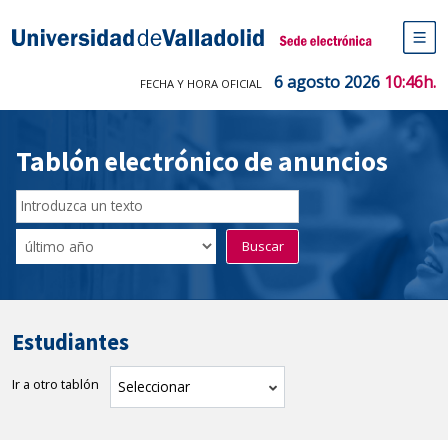
Saltar
al
Sede electrónica Universidad de V
contenido
M
de
6 agosto 2026
10:46h.
FECHA Y HORA OFICIAL
na
pr
Tablón electrónico de anuncios
Buscador
del
Filtro
Buscar
Tablón
de
tablones
Estudiantes
Ir a otro tablón
tablón
Seleccionar