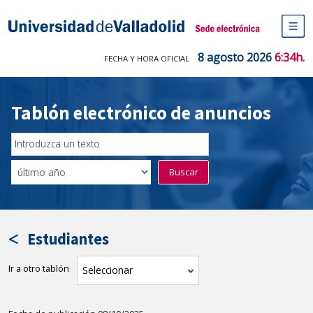
Saltar
al
Sede electrónica Universidad de V
contenido
M
de
8 agosto 2026
6:34h.
FECHA Y HORA OFICIAL
na
pr
Tablón electrónico de anuncios
Buscar
en
Filtro
Buscar
el
por
tablón
fecha
por
de
texto
publicación
Estudiantes
Ir a otro tablón
tablón
Seleccionar