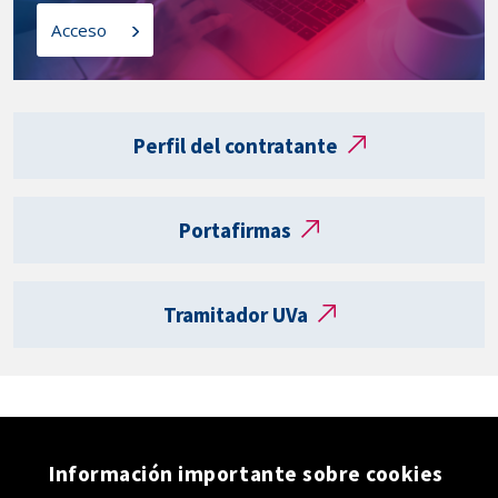
l
o
Acceso
a
s
t
a
Enlaces
r
externos
Perfil del contratante
j
e
t
Portafirmas
a
R
e
Tramitador UVa
g
i
s
t
r
o
Información importante sobre cookies
e