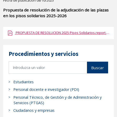
Detalle
Fecha de publicación 08/10/2025
de
Propuesta de resolución de la adjudicación de las plazas
la
en los pisos solidarios 2025-2026
publicaci?
n:
PROPUESTA DE RESOLUCION 2025 Pisos Solidarios.report.pdf.pdf
"Propuesta
de
resolución
Procedimientos y servicios
de
la
B
Buscar
adjudicación
u
de
s
las
Estudiantes
c
plazas
a
Personal docente e investigador (PDI)
en
r
Personal Técnico, de Gestión y de Administración y
p
los
Servicios (PTGAS)
r
pisos
Ciudadanos y empresas
o
solidarios