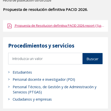
Detalle
Fecha de publicación 05/05/2026
de
Propuesta de resolución definitiva PACID 2026.
la
publicaci?
Propuesta de Resolucion definitiva PACID 2026.report (1).pdf.pdf
n:
"Propuesta
de
Procedimientos y servicios
resolución
definitiva
B
PACID
Buscar
u
2026."
s
Estudiantes
c
a
Personal docente e investigador (PDI)
r
Personal Técnico, de Gestión y de Administración y
p
Servicios (PTGAS)
r
Ciudadanos y empresas
o
c