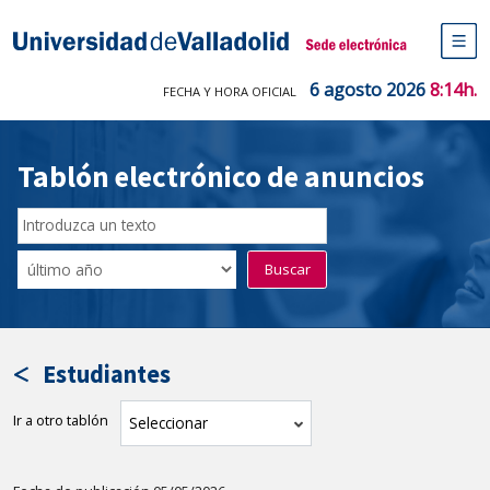
Saltar
al
Sede electrónica Universidad de V
contenido
M
de
6 agosto 2026
8:14h.
FECHA Y HORA OFICIAL
na
pr
Tablón electrónico de anuncios
Buscar
en
Filtro
Buscar
el
por
tablón
fecha
por
de
texto
publicación
Estudiantes
Ir a otro tablón
tablón
Seleccionar