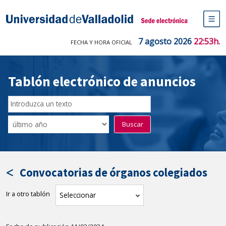
Saltar
al
Sede electrónica Universidad de V
contenido
M
de
7 agosto 2026
22:53h.
FECHA Y HORA OFICIAL
na
pr
Tablón electrónico de anuncios
Buscar
en
Filtro
Buscar
el
por
tablón
fecha
por
de
texto
publicación
Convocatorias de órganos colegiados
Ir a otro tablón
tablón
Seleccionar