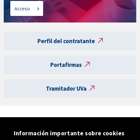
l
o
Acceso
a
s
t
a
Enlaces
r
externos
Perfil del contratante
j
e
t
Portafirmas
a
R
e
Tramitador UVa
g
i
s
t
r
o
Información importante sobre cookies
e