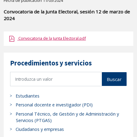
Detalle
Fecha de publicación 11/03/2024
de
Convocatoria de la Junta Electoral, sesión 12 de marzo de
la
2024
publicaci?
n:
Convocatoria de la Junta Electoral.pdf
"Convocatoria
de
la
Procedimientos y servicios
Junta
Electoral,
B
Buscar
sesión
u
12
s
de
Estudiantes
c
marzo
a
Personal docente e investigador (PDI)
de
r
Personal Técnico, de Gestión y de Administración y
p
2024"
Servicios (PTGAS)
r
Ciudadanos y empresas
o