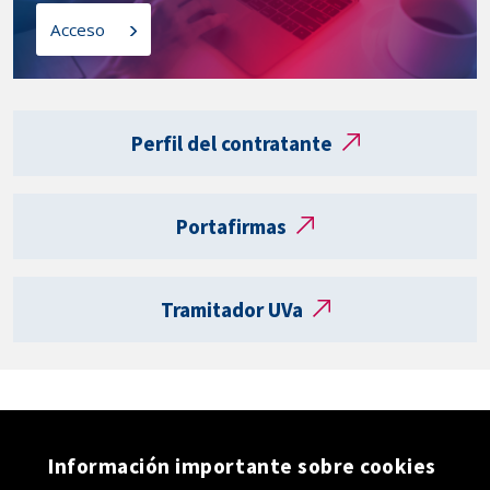
l
o
Acceso
a
s
t
a
Enlaces
r
externos
Perfil del contratante
j
e
t
Portafirmas
a
R
e
Tramitador UVa
g
i
s
t
r
o
Información importante sobre cookies
e