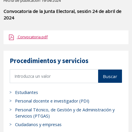
Detalle
Fecha de publicación 19/04/2024
de
Convocatoria de la Junta Electoral, sesión 24 de abril de
la
2024
publicaci?
n:
Convocatoria.pdf
"Convocatoria
de
la
Procedimientos y servicios
Junta
Electoral,
B
Buscar
sesión
u
24
s
de
Estudiantes
c
abril
a
Personal docente e investigador (PDI)
de
r
Personal Técnico, de Gestión y de Administración y
p
2024"
Servicios (PTGAS)
r
Ciudadanos y empresas
o