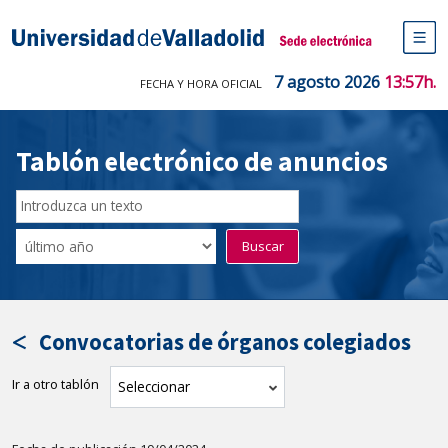
Saltar
al
Sede electrónica Universidad de V
contenido
M
de
7 agosto 2026
13:57h.
FECHA Y HORA OFICIAL
na
pr
Tablón electrónico de anuncios
Buscar
en
Filtro
Buscar
el
por
tablón
fecha
por
de
texto
publicación
Convocatorias de órganos colegiados
Ir a otro tablón
tablón
Seleccionar