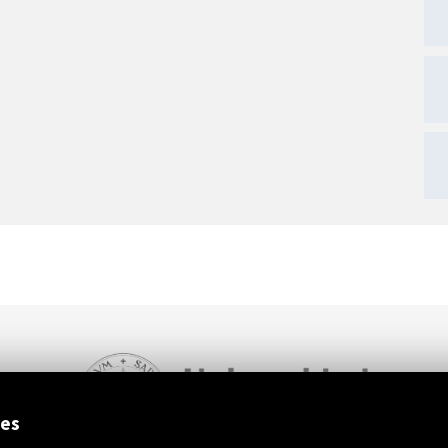
ext
ies