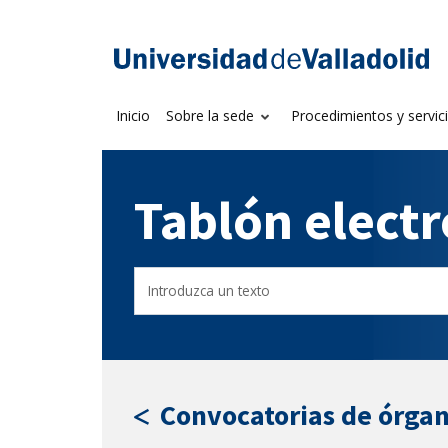
Saltar
al
Sede electrónica U
contenido
Inicio
Sobre la sede
Procedimientos y servic
Tablón elect
Buscar
Filtro
en
por
el
fecha
tablón
de
por
publicación
texto
Convocatorias de órgan