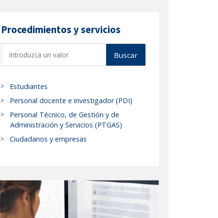
Procedimientos y servicios
B
Buscar
u
s
c
Estudiantes
a
Personal docente e investigador (PDI)
r
Personal Técnico, de Gestión y de
p
Administración y Servicios (PTGAS)
r
Ciudadanos y empresas
o
c
e
d
i
m
i