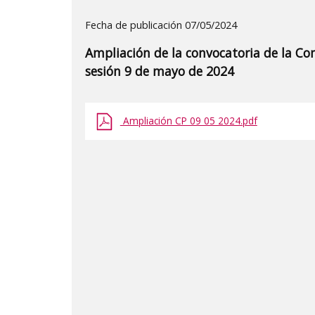
Detalle
Fecha de publicación 07/05/2024
de
Ampliación de la convocatoria de la C
la
sesión 9 de mayo de 2024
publicaci?
n:
Ampliación CP 09 05 2024.pdf
"Ampliación
de
la
convocatoria
de
la
Comisión
Permanente
del
Consejo