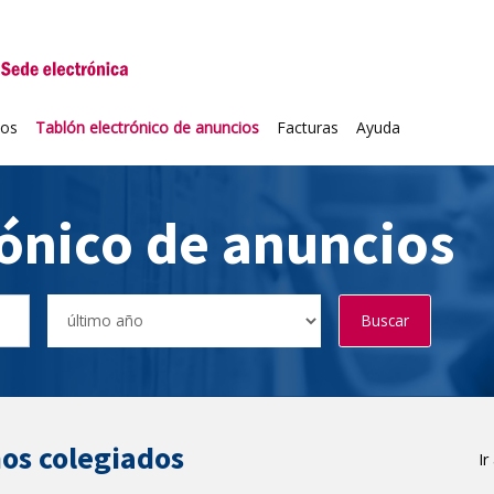
niversidad de Valladolid
ios
Tablón electrónico de anuncios
Facturas
Ayuda
rónico de anuncios
Buscar
os colegiados
Ir