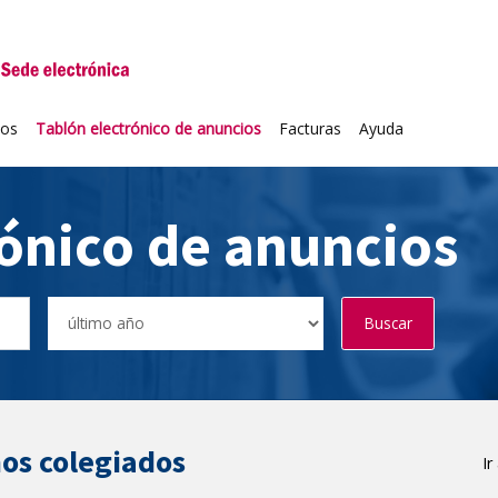
niversidad de Valladolid
ios
Tablón electrónico de anuncios
Facturas
Ayuda
rónico de anuncios
Buscar
os colegiados
Ir