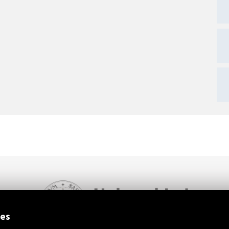
ext
ies