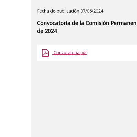
Detalle
Fecha de publicación 07/06/2024
de
Convocatoria de la Comisión Permanente
la
de 2024
publicaci?
n:
Convocatoria.pdf
"Convocatoria
de
la
Comisión
Permanente
del
Consejo
de
Gobierno,
sesión