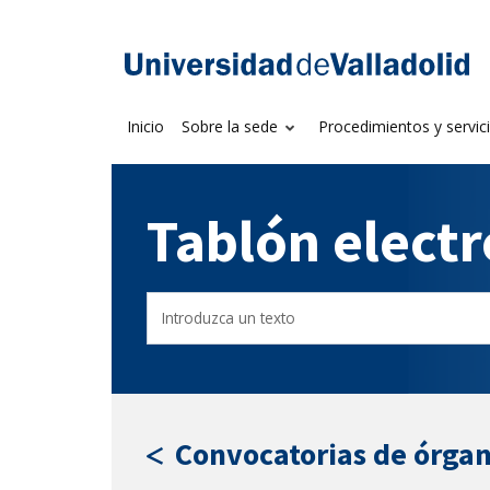
Saltar
al
Sede electrónica U
contenido
Inicio
Sobre la sede
Procedimientos y servic
Tablón elect
Buscar
Filtro
en
por
el
fecha
tablón
de
por
publicación
texto
Convocatorias de órgan