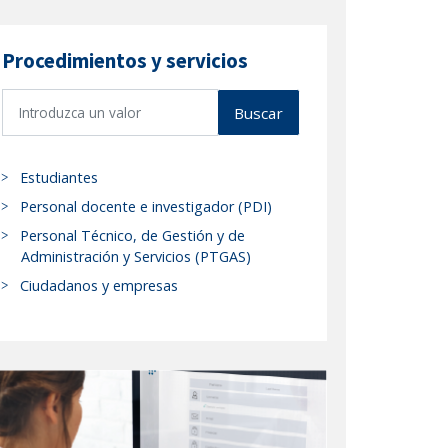
Procedimientos y servicios
B
Buscar
u
s
c
Estudiantes
a
Personal docente e investigador (PDI)
r
Personal Técnico, de Gestión y de
p
Administración y Servicios (PTGAS)
r
Ciudadanos y empresas
o
c
e
d
i
m
i