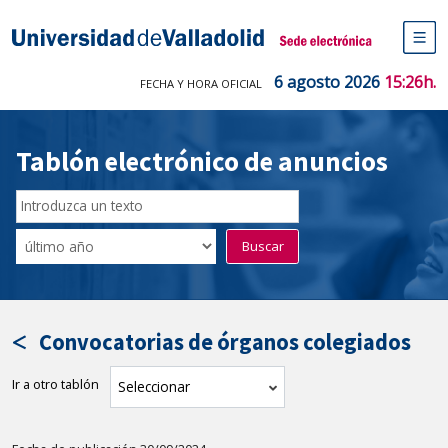
Saltar
al
Sede electrónica Universidad de V
contenido
M
de
6 agosto 2026
15:26h.
FECHA Y HORA OFICIAL
na
pr
Tablón electrónico de anuncios
Buscar
en
Filtro
Buscar
el
por
tablón
fecha
por
de
texto
publicación
Convocatorias de órganos colegiados
Ir a otro tablón
tablón
Seleccionar