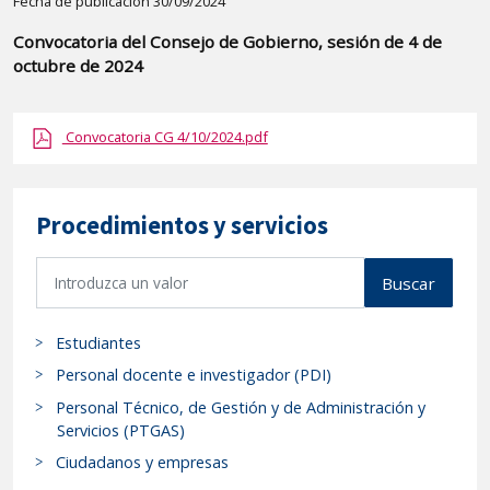
Detalle
Fecha de publicación 30/09/2024
de
Convocatoria del Consejo de Gobierno, sesión de 4 de
la
octubre de 2024
publicaci?
n:
Convocatoria CG 4/10/2024.pdf
"Convocatoria
del
Consejo
Procedimientos y servicios
de
Gobierno,
B
Buscar
sesión
u
de
s
4
Estudiantes
c
de
a
Personal docente e investigador (PDI)
octubre
r
Personal Técnico, de Gestión y de Administración y
p
de
Servicios (PTGAS)
r
2024"
Ciudadanos y empresas
o