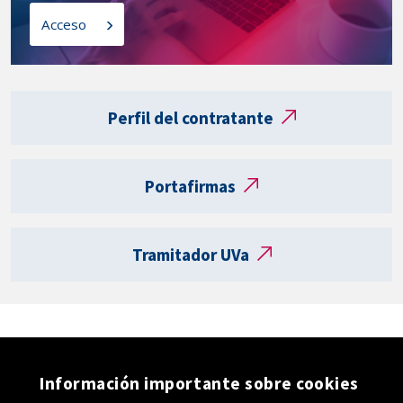
l
o
Acceso
a
s
t
a
Enlaces
r
externos
Perfil del contratante
j
e
t
Portafirmas
a
R
e
Tramitador UVa
g
i
s
t
r
o
Información importante sobre cookies
e