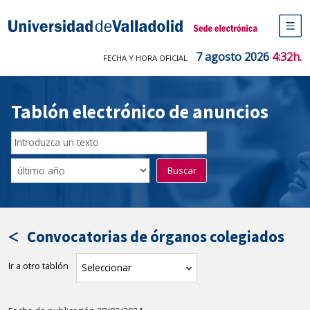
Saltar
al
Sede electrónica Universidad de V
contenido
M
de
7 agosto 2026
4:32h.
FECHA Y HORA OFICIAL
na
pr
Tablón electrónico de anuncios
Buscar
en
Filtro
Buscar
el
por
tablón
fecha
por
de
texto
publicación
Convocatorias de órganos colegiados
Ir a otro tablón
tablón
Seleccionar