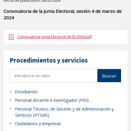
Detalle
Fecha de publicación 28/02/2024
de
Convocatoria de la Junta Electoral, sesión 4 de marzo de
la
2024
publicaci?
n:
Convocatoria Junta Electoral 04 03 2024.pdf
"Convocatoria
de
la
Procedimientos y servicios
Junta
Electoral,
B
Buscar
sesión
u
4
s
de
Estudiantes
c
marzo
a
Personal docente e investigador (PDI)
de
r
Personal Técnico, de Gestión y de Administración y
p
2024"
Servicios (PTGAS)
r
Ciudadanos y empresas
o