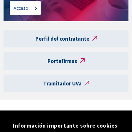
l
o
Acceso
a
s
t
a
Enlaces
r
externos
Perfil del contratante
j
e
t
Portafirmas
a
R
e
Tramitador UVa
g
i
s
t
r
o
Información importante sobre cookies
e