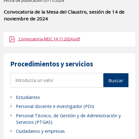
Detalle
Fecha de publicación 07/11/2024
de
Convocatoria de la Mesa del Claustro, sesión de 14 de
la
noviembre de 2024
publicaci?
n:
Convocatoria MDC 14 11 2024.pdf
"Convocatoria
de
la
Procedimientos y servicios
Mesa
del
B
Buscar
Claustro,
u
sesión
s
de
Estudiantes
c
14
a
Personal docente e investigador (PDI)
de
r
Personal Técnico, de Gestión y de Administración y
p
noviembre
Servicios (PTGAS)
r
de
Ciudadanos y empresas
o
2024"