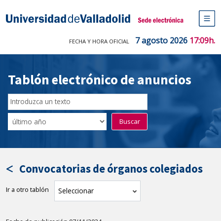
Saltar
al
Sede electrónica Universidad de V
contenido
M
de
7 agosto 2026
17:09h.
FECHA Y HORA OFICIAL
na
pr
Tablón electrónico de anuncios
Buscar
en
Filtro
Buscar
el
por
tablón
fecha
por
de
texto
publicación
Convocatorias de órganos colegiados
Ir a otro tablón
tablón
Seleccionar