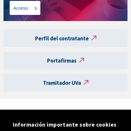
l
o
Acceso
a
s
t
a
Enlaces
r
externos
Perfil del contratante
j
e
t
Portafirmas
a
R
e
Tramitador UVa
g
i
s
t
r
o
Información importante sobre cookies
e