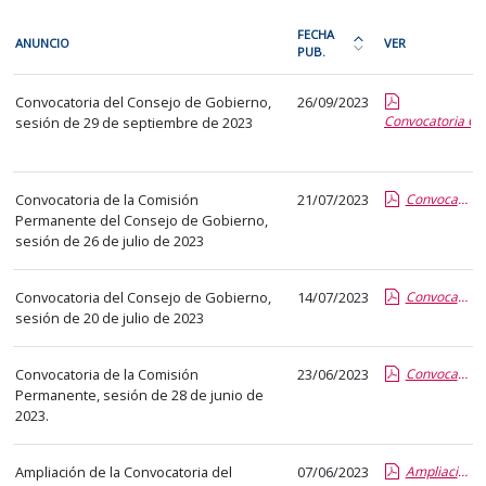
En
FECHA
ANUNCIO
VER
cada
PUB.
Ordena
fila
la
Convocatorias
de
Convocatoria del Consejo de Gobierno,
26/09/2023
tabla
de
Convocatoria CG
sesión de 29 de septiembre de 2023
la
por
órganos
siguiente
fecha
colegiados
tabla
de
Convocatoria de la Comisión
21/07/2023
Convocatoria 26 07 2023.pdf
encontrará
publicación:
Permanente del Consejo de Gobierno,
los
más
sesión de 26 de julio de 2023
anuncios
reciente
del
o
Convocatoria del Consejo de Gobierno,
14/07/2023
Convocatoria CG 20 07 2023.pdf
tablón
antigua
sesión de 20 de julio de 2023
seleccionado
previamente.
Convocatoria de la Comisión
23/06/2023
Convocatoria CP 28 06 2023.pdf
En
Permanente, sesión de 28 de junio de
la
2023.
primera
columna
Ampliación de la Convocatoria del
07/06/2023
Ampliación.pdf