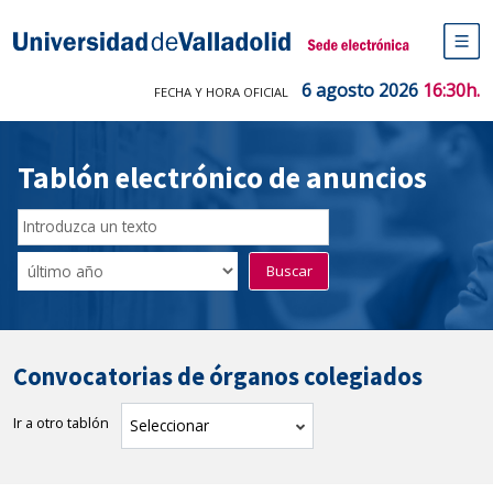
Saltar
al
Sede electrónica Universidad de V
contenido
M
de
6 agosto 2026
16:30h.
FECHA Y HORA OFICIAL
na
pr
Tablón electrónico de anuncios
Buscador
del
Filtro
Buscar
Tablón
de
tablones
Convocatorias de órganos colegiados
Ir a otro tablón
tablón
Seleccionar