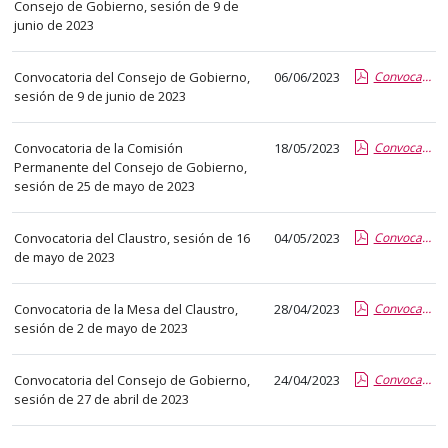
el
Consejo de Gobierno, sesión de 9 de
junio de 2023
título
del
anuncio,
Convocatoria del Consejo de Gobierno,
06/06/2023
Convocatoria CG 09 06 2023.pdf
sesión de 9 de junio de 2023
en
la
Convocatoria de la Comisión
18/05/2023
Convocatoria CP 25 05 2023.pdf
segunda
Permanente del Consejo de Gobierno,
columna
sesión de 25 de mayo de 2023
la
fecha
Convocatoria del Claustro, sesión de 16
04/05/2023
Convocatoria Claustro 16 05 2023.pdf
de
de mayo de 2023
publicación,
en
Convocatoria de la Mesa del Claustro,
28/04/2023
Convocatoria MDC 2 05 2023.pdf
la
sesión de 2 de mayo de 2023
última
columna
Convocatoria del Consejo de Gobierno,
24/04/2023
Convocatoria CG 27 04 2023.pdf
el
sesión de 27 de abril de 2023
enlace
que