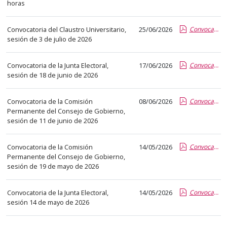
el
horas
título
del
Convocatoria del Claustro Universitario,
25/06/2026
Convocatoria 3-07-26.pdf.pdf
anuncio,
sesión de 3 de julio de 2026
en
la
Convocatoria de la Junta Electoral,
17/06/2026
Convocatoria JE 18_06_2026.pdf.pdf
sesión de 18 de junio de 2026
segunda
columna
la
Convocatoria de la Comisión
08/06/2026
Convocatoria 11 junio.pdf.pdf
Permanente del Consejo de Gobierno,
fecha
sesión de 11 de junio de 2026
de
publicación,
Convocatoria de la Comisión
14/05/2026
Convocatoria CP 19 05 2026.pdf.pdf
en
Permanente del Consejo de Gobierno,
la
sesión de 19 de mayo de 2026
última
columna
Convocatoria de la Junta Electoral,
14/05/2026
Convocatoria JE 14_05_2026.pdf.pdf
el
sesión 14 de mayo de 2026
enlace
que