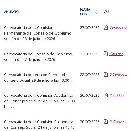
En
FECHA
ANUNCIO
VER
cada
PUB.
Ordena
fila
la
Convocatorias
de
Convocatoria de la Comisión
27/07/2026
Convocatoria 28 julio.pdf.pdf
tabla
de
Permanente del Consejo de Gobierno,
la
por
órganos
sesión de 28 de julio de 2026
siguiente
fecha
colegiados
tabla
de
Convocatoria del Consejo de Gobierno,
22/07/2026
Convocatoria 27_07_2026.pdf.pdf
encontrará
publicación:
sesión de 27 de julio de 2026
los
más
anuncios
reciente
Convocatoria de reunión Pleno del
22/07/2026
0 Convocatoria Pleno CS 29 julio 2026.pdf.pdf
del
o
Consejo Social, 29 de julio, a las 13,00 h.
tablón
antigua
seleccionado
Convocatoria de la Comisión Académica
20/07/2026
0. Convocatoria CAcademica 22 de julio 2026.report (1).pdf.pdf
previamente.
del Consejo Social, 22 de julio a las 12:00
En
horas
la
primera
Convocatoria de la Comisión Económica
20/07/2026
0. Convocatoria CEconomica 21 de julio 2026.report.pdf.pdf
columna
del Consejo Social, 21 de julio a las 13:15