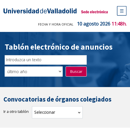
Saltar
al
Sede electrónica Universidad de V
contenido
M
de
10 agosto 2026
11:48h.
FECHA Y HORA OFICIAL
na
pr
Tablón electrónico de anuncios
Buscador
del
Filtro
Buscar
Tablón
de
tablones
Convocatorias de órganos colegiados
Ir a otro tablón
tablón
Seleccionar