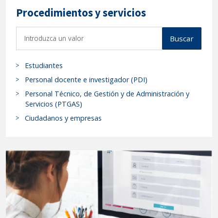
Procedimientos y servicios
B
Buscar
u
s
Estudiantes
c
a
Personal docente e investigador (PDI)
r
Personal Técnico, de Gestión y de Administración y
p
Servicios (PTGAS)
r
Ciudadanos y empresas
o
c
e
d
i
m
i
e