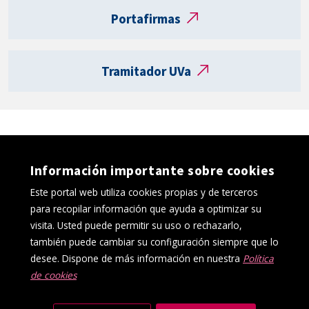
t
Portafirmas
a
R
e
Tramitador UVa
g
i
s
t
r
o
Información importante sobre cookies
e
l
Este portal web utiliza cookies propias y de terceros
e
para recopilar información que ayuda a optimizar su
c
visita. Usted puede permitir su uso o rechazarlo,
t
también puede cambiar su configuración siempre que lo
r
desee. Dispone de más información en nuestra
Política
ó
de cookies
Política de cookies
Aviso Legal
n
Protección de datos
Canal interno de información
i