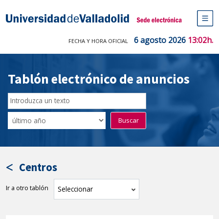
Saltar
al
Sede electrónica Universidad de V
contenido
M
de
6 agosto 2026
13:02h.
FECHA Y HORA OFICIAL
na
pr
Tablón electrónico de anuncios
Buscar
en
Filtro
Buscar
el
por
tablón
fecha
por
de
texto
publicación
Centros
Ir a otro tablón
tablón
Seleccionar