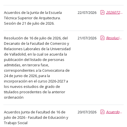
el
título
Acuerdos de la Junta de la Escuela
22/07/2026
20260721-ACUERDOS-JOE.pdf.pdf
del
Técnica Superior de Arquitectura.
anuncio,
Sesión de 21 de julio de 2026.
en
la
Resolución de 16 de julio de 2026, del
21/07/2026
Resolución de Admisión Curso Puente 2026-27 (3ª fase).pdf.pdf
segunda
Decanato de la Facultad de Comercio y
Relaciones Laborales de la Universidad
columna
de Valladolid, en la cual se acuerda la
la
publicación del listado de personas
fecha
admitidas, en tercera fase,
de
correspondientes a la Convocatoria de
24 de junio de 2026, para la
publicación,
incorporación en el curso 2026-2027 a
en
los nuevos estudios de grado de
la
titulados procedentes de la anterior
última
ordenación
columna
el
Acuerdos Junta de Facultad de 16 de
20/07/2026
Acuerdos 20260716.report.pdf.pdf
enlace
julio de 2026 - Facultad de Educación y
Trabajo Social
que