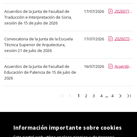
abre
un
Acuerdos de la Junta de Facultad de
17/07/2026
20260715_EJECUCION DE ACUERDOS JdF.report.pdf.pdf
Traducción e Interpretación de Soria,
PDF
sesión de 15 de julio de 2026
con
el
Convocatoria de la Junta de la Escuela
17/07/2026
20260721-Convocatoria-JOE_v2.report.pdf.pdf
detalle
Técnica Superior de Arquitectura,
del
sesión 21 de julio de 2026
anuncio
completo.
Acuerdos de la Junta de Facultad de
16/07/2026
AcuerdosJuntadeFacultad - 15.07.26_F.pdf.pdf
Educación de Palencia de 15 de julio de
2026
Ir
Ir
Ir
Ir
Ir
Ir
Ir
Ir
1
2
3
4
4
a
a
a
a
a
a
a
a
la
la
la
la
la
la
la
la
primera
página
página
página
página
página
página
últi
página
anterior
2
3
4
4
siguient
pági
Información importante sobre cookies