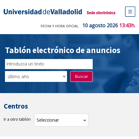
Saltar
al
Sede electrónica Universidad de V
contenido
M
de
10 agosto 2026
13:43h.
FECHA Y HORA OFICIAL
na
pr
Tablón electrónico de anuncios
Buscador
del
Filtro
Buscar
Tablón
de
tablones
Centros
Ir a otro tablón
tablón
Seleccionar