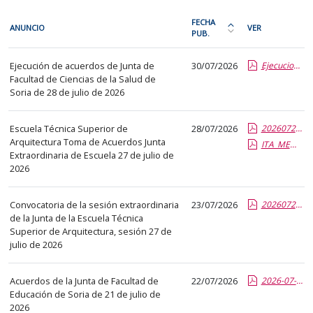
En
FECHA
ANUNCIO
VER
cada
PUB.
Ordena
fila
la
Centros
de
Ejecución de acuerdos de Junta de
30/07/2026
Ejecucion de acuerdos JF 28-07-26.report.pdf.pdf
tabla
Facultad de Ciencias de la Salud de
la
por
Soria de 28 de julio de 2026
siguiente
fecha
tabla
de
Escuela Técnica Superior de
28/07/2026
20260727-ACUERDOS-JEE.report.pdf.pdf
encontrará
publicación:
Arquitectura Toma de Acuerdos Junta
ITA_MEMORANDUM OF UNDERSTANDING DHTL_2026.report.pdf.pdf
los
más
Extraordinaria de Escuela 27 de julio de
anuncios
2026
reciente
del
o
tablón
antigua
Convocatoria de la sesión extraordinaria
23/07/2026
20260727-Convocatoria-JEE.pdf.pdf
seleccionado
de la Junta de la Escuela Técnica
Superior de Arquitectura, sesión 27 de
previamente.
julio de 2026
En
la
Acuerdos de la Junta de Facultad de
22/07/2026
2026-07-21_Ejecución de Acuerdos Junta de Facultad de Educación de Soria.pdf.pdf
primera
Educación de Soria de 21 de julio de
columna
2026