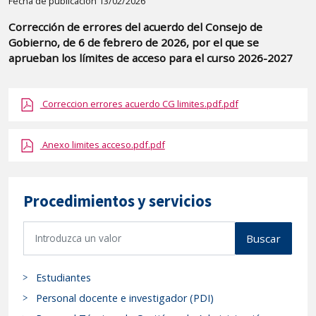
Detalle
Fecha de publicación 13/02/2026
de
Corrección de errores del acuerdo del Consejo de
la
Gobierno, de 6 de febrero de 2026, por el que se
publicaci?
aprueban los límites de acceso para el curso 2026-2027
n:
"Corrección
Correccion errores acuerdo CG limites.pdf.pdf
de
errores
Anexo limites acceso.pdf.pdf
del
acuerdo
del
Procedimientos y servicios
Consejo
de
B
Buscar
Gobierno,
u
de
s
6
Estudiantes
c
de
a
Personal docente e investigador (PDI)
febrero
r