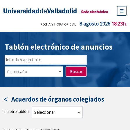
Saltar
al
Sede electrónica Universidad de V
contenido
M
de
8 agosto 2026
18:23h.
FECHA Y HORA OFICIAL
na
pr
Tablón electrónico de anuncios
Buscar
en
Filtro
Buscar
el
por
tablón
fecha
por
de
texto
publicación
Acuerdos de órganos colegiados
Ir a otro tablón
tablón
Seleccionar