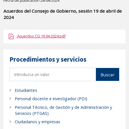
Detalle
Fecha de publicación 24/04/2024
de
Acuerdos del Consejo de Gobierno, sesión 19 de abril de
la
2024
publicaci?
n:
Acuerdos CG 19 04 2024.pdf
"Acuerdos
del
Consejo
Procedimientos y servicios
de
Gobierno,
B
Buscar
sesión
u
19
s
de
Estudiantes
c
abril
a
Personal docente e investigador (PDI)
de
r
Personal Técnico, de Gestión y de Administración y
p
2024"
Servicios (PTGAS)
r
Ciudadanos y empresas
o