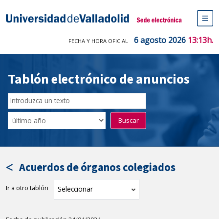
Saltar
al
Sede electrónica Universidad de V
contenido
M
de
6 agosto 2026
13:13h.
FECHA Y HORA OFICIAL
na
pr
Tablón electrónico de anuncios
Buscar
en
Filtro
Buscar
el
por
tablón
fecha
por
de
texto
publicación
Acuerdos de órganos colegiados
Ir a otro tablón
tablón
Seleccionar