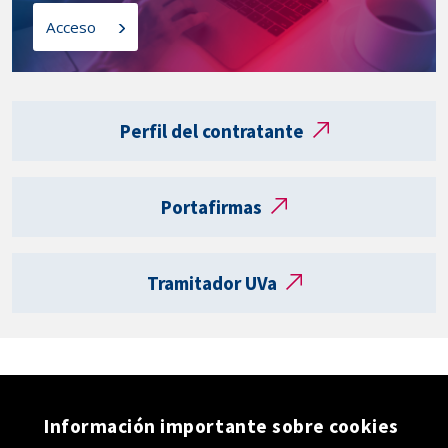
l
o
Acceso
a
s
t
a
Enlaces
r
externos
Perfil del contratante
j
e
t
Portafirmas
a
R
e
Tramitador UVa
g
i
s
t
r
o
Información importante sobre cookies
e