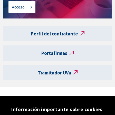
l
o
Acceso
a
s
t
a
Enlaces
r
externos
Perfil del contratante
j
e
t
Portafirmas
a
R
e
Tramitador UVa
g
i
s
t
r
o
Información importante sobre cookies
e