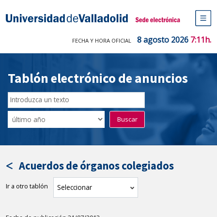
Saltar
al
Sede electrónica Universidad de V
contenido
M
de
8 agosto 2026
7:11h.
FECHA Y HORA OFICIAL
na
pr
Tablón electrónico de anuncios
Buscar
en
Filtro
Buscar
el
por
tablón
fecha
por
de
texto
publicación
Acuerdos de órganos colegiados
Ir a otro tablón
tablón
Seleccionar