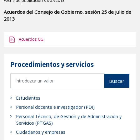
Detalle
Fecha de publicación 31/07/2013
de
Acuerdos del Consejo de Gobierno, sesión 25 de julio de
la
2013
publicaci?
n:
Acuerdos CG
"Acuerdos
del
Consejo
Procedimientos y servicios
de
Gobierno,
B
Buscar
sesión
u
25
s
de
Estudiantes
c
julio
a
Personal docente e investigador (PDI)
de
r
Personal Técnico, de Gestión y de Administración y
p
2013"
Servicios (PTGAS)
r
Ciudadanos y empresas
o