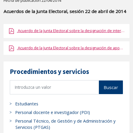
Detalle
Fecha de publicación 22/04/2014
de
Acuerdos de la Junta Electoral, sesión 22 de abril de 2014
la
publicaci?
Acuerdo de la Junta Electoral sobre la designación de interventores en las Mesas Electorales
n:
"Acuerdos
de
Acuerdo de la Junta Electoral sobre la designación de apoderados en el Campus
la
Junta
Electoral,
Procedimientos y servicios
sesión
B
22
Buscar
u
de
s
abril
Estudiantes
c
de
a
Personal docente e investigador (PDI)
2014"
r
Personal Técnico, de Gestión y de Administración y
p
Servicios (PTGAS)