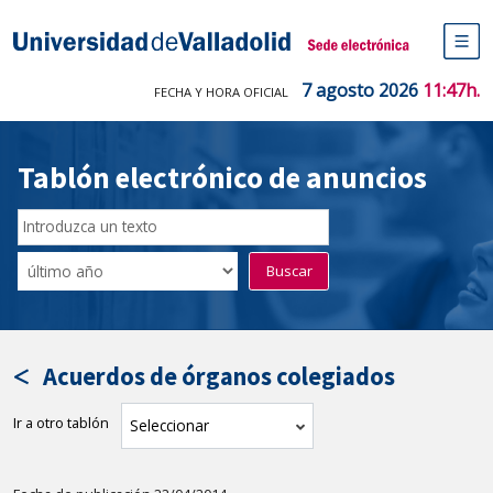
Saltar
al
Sede electrónica Universidad de V
contenido
M
de
7 agosto 2026
11:47h.
FECHA Y HORA OFICIAL
na
pr
Tablón electrónico de anuncios
Buscar
en
Filtro
Buscar
el
por
tablón
fecha
por
de
texto
publicación
Acuerdos de órganos colegiados
Ir a otro tablón
tablón
Seleccionar