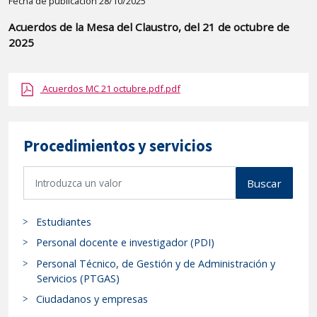
Detalle
Fecha de publicación 28/10/2025
de
Acuerdos de la Mesa del Claustro, del 21 de octubre de
la
2025
publicaci?
n:
Acuerdos MC 21 octubre.pdf.pdf
"Acuerdos
de
la
Procedimientos y servicios
Mesa
del
B
Buscar
Claustro,
u
del
s
21
Estudiantes
c
de
a
Personal docente e investigador (PDI)
octubre
r
Personal Técnico, de Gestión y de Administración y
p
de
Servicios (PTGAS)
r
2025"
Ciudadanos y empresas
o