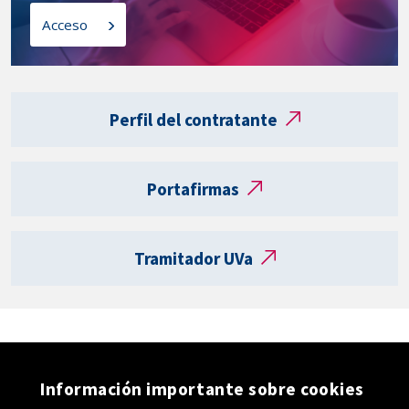
l
o
Acceso
a
s
t
a
Enlaces
r
externos
Perfil del contratante
j
e
t
Portafirmas
a
R
e
Tramitador UVa
g
i
s
t
r
o
Información importante sobre cookies
e