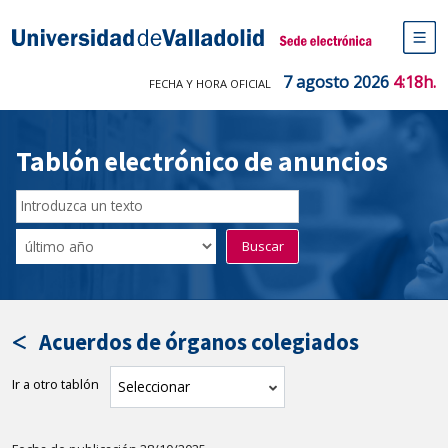
Saltar
al
Sede electrónica Universidad de V
contenido
M
de
7 agosto 2026
4:18h.
FECHA Y HORA OFICIAL
na
pr
Tablón electrónico de anuncios
Buscar
en
Filtro
Buscar
el
por
tablón
fecha
por
de
texto
publicación
Acuerdos de órganos colegiados
Ir a otro tablón
tablón
Seleccionar