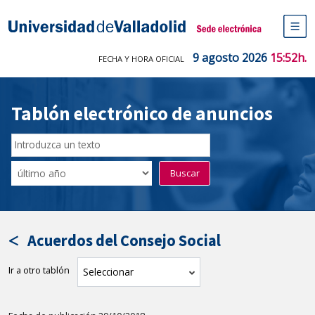
Saltar
al
Sede electrónica Universidad de V
contenido
M
de
9 agosto 2026
15:52h.
FECHA Y HORA OFICIAL
na
pr
Tablón electrónico de anuncios
Buscar
en
Filtro
Buscar
el
por
tablón
fecha
por
de
texto
publicación
Acuerdos del Consejo Social
Ir a otro tablón
tablón
Seleccionar