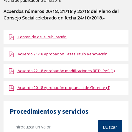
Detalle
Fecha de publicación 29/10/2018
de
Acuerdos números 20/18, 21/18 y 22/18 del Pleno del
la
Consejo Social celebrado en fecha 24/10/2018.-
publicaci?
n:
Contenido de la Publicación
"Acuerdos
números
20/18,
Acuerdo 21-18 Aprobación Tasas Título Renovación
21/18
y
Acuerdo 22-18 Aprobación modificaciones RPTs PAS (1)
22/18
del
Acuerdo 20-18 Aprobación propuesta de Gerente (1)
Pleno
del
Consejo
Procedimientos y servicios
Social
celebrado
B
Buscar
u
en