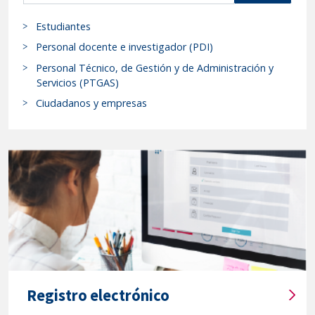
s
fecha
Estudiantes
c
24/10/2018.-
a
Personal docente e investigador (PDI)
"
r
Personal Técnico, de Gestión y de Administración y
p
Servicios (PTGAS)
r
Ciudadanos y empresas
o
c
e
d
i
m
i
e
n
t
o
Registro electrónico
s
T