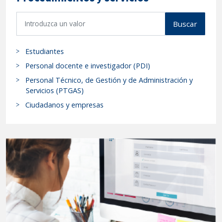
B
Buscar
u
s
Estudiantes
c
a
Personal docente e investigador (PDI)
r
Personal Técnico, de Gestión y de Administración y
p
Servicios (PTGAS)
r
Ciudadanos y empresas
o
c
e
d
i
m
i
e
n
t