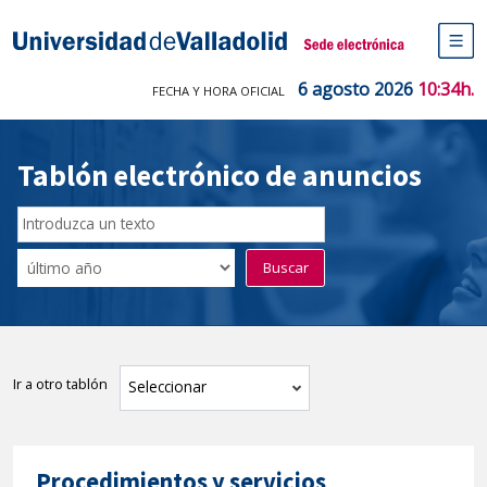
Saltar
al
Sede electrónica Universidad de V
contenido
M
de
6 agosto 2026
10:34h.
FECHA Y HORA OFICIAL
na
pr
Tablón electrónico de anuncios
Buscar
en
Filtro
Buscar
el
por
tablón
fecha
por
de
texto
publicación
Ir a otro tablón
tablón
Seleccionar
Procedimientos y servicios