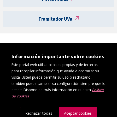
a
R
e
Tramitador UVa
g
i
s
t
r
o
Información importante sobre cookies
e
l
Este portal web utiliza cookies propias y de terceros
e
para recopilar información que ayuda a optimizar su
c
visita. Usted puede permitir su uso o rechazarlo,
t
también puede cambiar su configuración siempre que lo
r
desee. Dispone de más información en nuestra
Política
ó
de cookies
Política de cookies
Aviso Legal
n
Protección de datos
Canal interno de información
i
Accesibilidad
Mapa web
c
Rechazar todas
Aceptar cookies