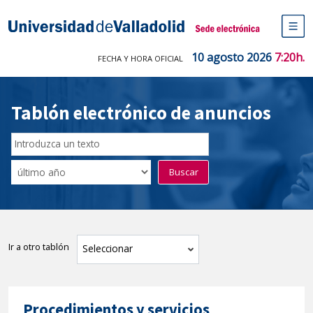
Saltar
al
Sede electrónica Universidad de V
contenido
M
de
10 agosto 2026
7:20h.
FECHA Y HORA OFICIAL
na
pr
Tablón electrónico de anuncios
Buscar
en
Filtro
Buscar
el
por
tablón
fecha
por
de
texto
publicación
Ir a otro tablón
tablón
Seleccionar
Procedimientos y servicios