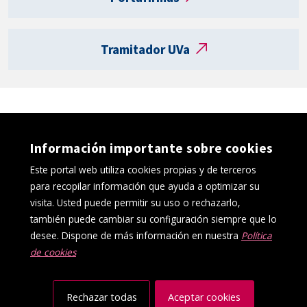
a
R
e
Tramitador UVa
g
i
s
t
r
o
Información importante sobre cookies
e
l
Este portal web utiliza cookies propias y de terceros
e
para recopilar información que ayuda a optimizar su
c
visita. Usted puede permitir su uso o rechazarlo,
t
también puede cambiar su configuración siempre que lo
r
desee. Dispone de más información en nuestra
Política
ó
de cookies
Política de cookies
Aviso Legal
n
Protección de datos
Canal interno de información
i
Accesibilidad
Mapa web
c
Rechazar todas
Aceptar cookies