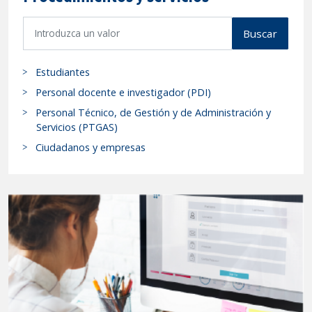
B
Buscar
u
s
Estudiantes
c
a
Personal docente e investigador (PDI)
r
Personal Técnico, de Gestión y de Administración y
p
Servicios (PTGAS)
r
Ciudadanos y empresas
o
c
e
d
i
m
i
e
n
t