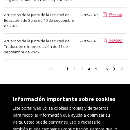
abre
un
Acuerdos de la Junta de la Facultad de
11/09/2025
Ejecución de Acuerdos Junta de Facultad 10 sept 25.pdf.pdf
PDF
Educación de Soria de 10 de septiembre
con
de 2025
el
detalle
Acuerdos de la Junta de la Facultad de
22/09/2025
20250911_EJECUCION DE ACUERDOS.pdf.pdf
del
Traducción e Interpretación de 11 de
septiembre de 2025
anuncio
completo.
Ir
Ir
Ir
Ir
Ir
Ir
Ir
Ir
Ir
1
2
3
4
5
6
a
a
a
a
a
a
a
a
a
la
la
la
la
la
la
la
la
la
primera
página
página
página
página
página
página
página
últi
página
anterior
2
3
4
5
6
siguient
pági
Información importante sobre cookies
Este portal web utiliza cookies propias y de terceros
para recopilar información que ayuda a optimizar su
visita. Usted puede permitir su uso o rechazarlo,
también puede cambiar su configuración siempre que lo