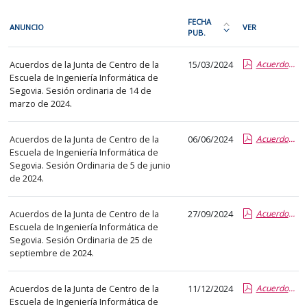
En
FECHA
ANUNCIO
VER
cada
PUB.
Ordena
fila
la
Centros
de
Acuerdos de la Junta de Centro de la
15/03/2024
Acuerdos Junta de Escuela Ordinaria EUISG 14.03.2024.pdf
tabla
Escuela de Ingeniería Informática de
la
por
Segovia. Sesión ordinaria de 14 de
siguiente
fecha
marzo de 2024.
tabla
de
encontrará
publicación:
Acuerdos de la Junta de Centro de la
06/06/2024
Acuerdos-JE20240605-EUISG.pdf
los
más
Escuela de Ingeniería Informática de
anuncios
Segovia. Sesión Ordinaria de 5 de junio
reciente
de 2024.
del
o
tablón
antigua
seleccionado
Acuerdos de la Junta de Centro de la
27/09/2024
Acuerdos JE20240925 EUISG.pdf
Escuela de Ingeniería Informática de
previamente.
Segovia. Sesión Ordinaria de 25 de
En
septiembre de 2024.
la
primera
Acuerdos de la Junta de Centro de la
11/12/2024
Acuerdos de la Junta de Centro de la Escuela de Ingeniería Informática de Segovia. Sesión Ordinaria de 10 de diciembre de 2024..pdf
columna
Escuela de Ingeniería Informática de