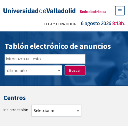
Saltar
al
Sede electrónica Universidad de V
contenido
M
de
6 agosto 2026
8:13h.
FECHA Y HORA OFICIAL
na
pr
Tablón electrónico de anuncios
Buscador
del
Filtro
Buscar
Tablón
de
tablones
Centros
Ir a otro tablón
tablón
Seleccionar